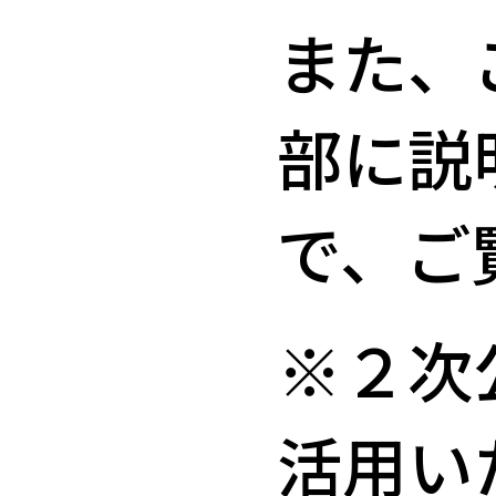
また、
部に説
で、ご
※２次
活用い