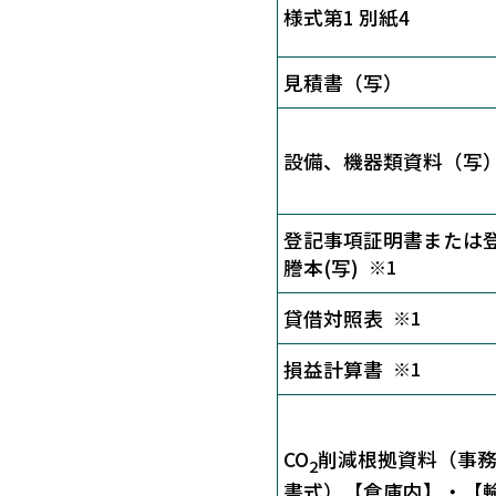
様式第1 別紙4
見積書（写）
設備、機器類資料（写
登記事項証明書または
謄本(写)
※1
貸借対照表
※1
損益計算書
※1
CO
削減根拠資料（事
2
書式）【倉庫内】・【