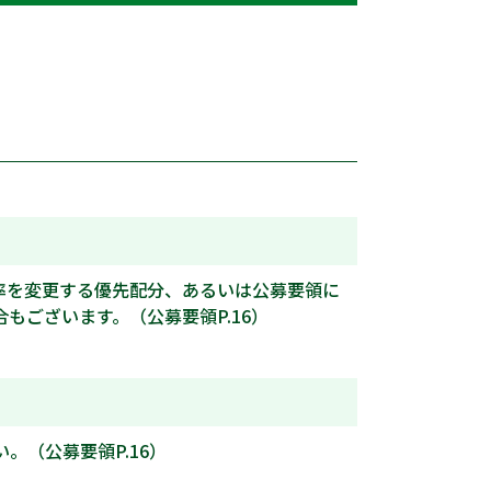
率を変更する優先配分、あるいは公募要領に
ございます。（公募要領P.16）
さい。（公募要領P.16）