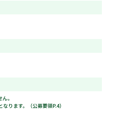
）
せん。
なります。（公募要領P.4）